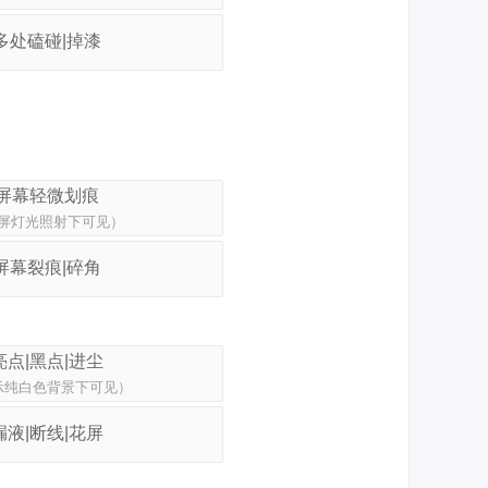
多处磕碰|掉漆
屏幕轻微划痕
屏灯光照射下可见）
屏幕裂痕|碎角
亮点|黑点|进尘
示纯白色背景下可见）
漏液|断线|花屏