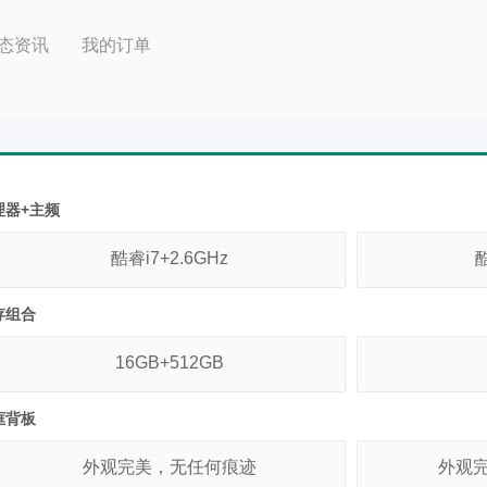
态资讯
我的订单
理器+主频
酷睿i7+2.6GHz
酷
存组合
16GB+512GB
框背板
外观完美，无任何痕迹
外观