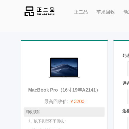
正二品
苹果回收
动
处
运
MacBook Pro（16寸19年A2141）
最高回收价:
￥3200
边
回收须知
1、以下机型不予回收：