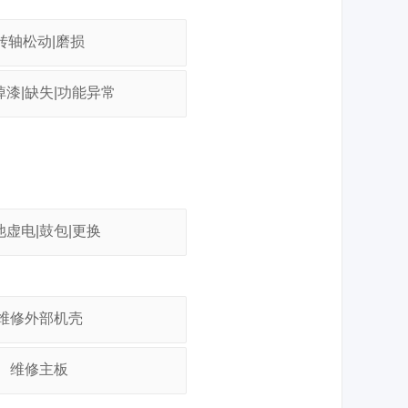
转轴松动|磨损
掉漆|缺失|功能异常
池虚电|鼓包|更换
维修外部机壳
维修主板