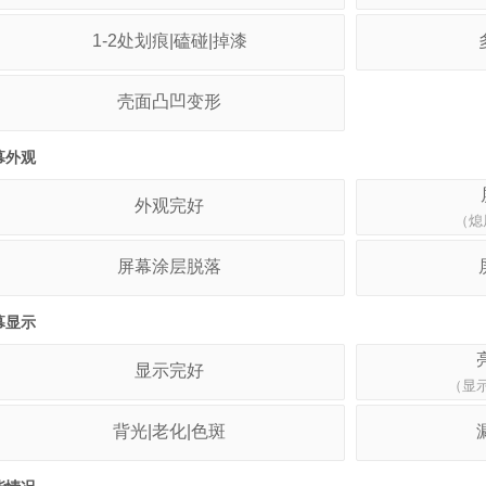
1-2处划痕|磕碰|掉漆
壳面凸凹变形
幕外观
外观完好
（熄
屏幕涂层脱落
幕显示
显示完好
（显
背光|老化|色斑