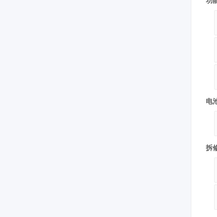
功
电
拆